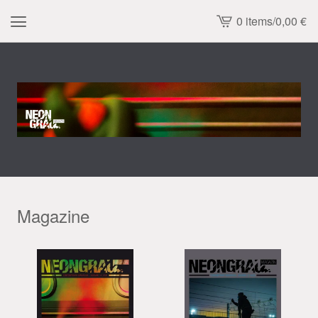
0 items
/
0,00
€
View
cart
-
Magazine